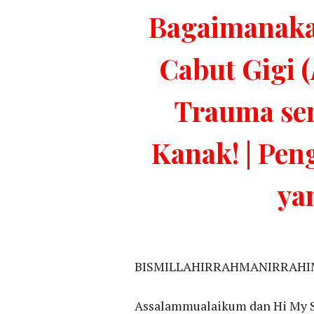
Bagaimanaka
Cabut Gigi (
Trauma se
Kanak! | Pe
ya
BISMILLAHIRRAHMANIRRAHI
Assalammualaikum dan Hi My S