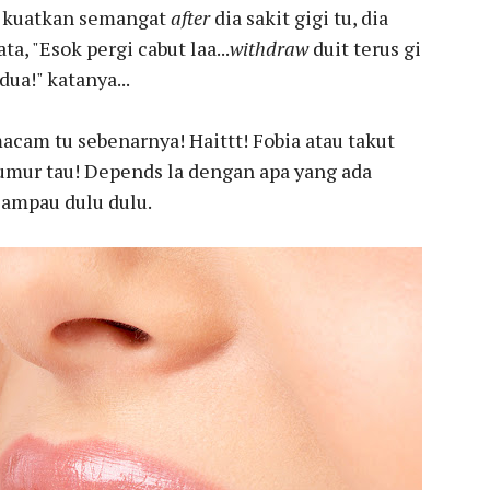
kuatkan semangat
after
dia sakit gigi tu, dia
ta, "Esok pergi cabut laa...
withdraw
duit terus gi
dua!" katanya...
acam tu sebenarnya! Haittt! Fobia atau takut
a umur tau! Depends la dengan apa yang ada
lampau dulu dulu.