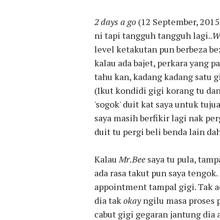
2 days a go
(12 September, 2015)
ni tapi tangguh tangguh lagi..
W
level ketakutan pun berbeza be
kalau ada bajet, perkara yang p
tahu kan, kadang kadang satu g
(Ikut kondidi gigi korang tu dan
'sogok' duit kat saya untuk tuju
saya masih berfikir lagi nak pe
duit tu pergi beli benda lain da
Kalau
Mr.Bee
saya tu pula, tam
ada rasa takut pun saya tengok.
appointment tampal gigi. Tak 
dia tak
okay
ngilu masa proses pe
cabut gigi gegaran jantung dia 