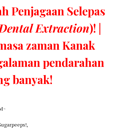
h Penjagaan Selepas
Dental Extraction
)! |
masa zaman Kanak
ngalaman pendarahan
ng banyak!
M~
ugarpeeps!,