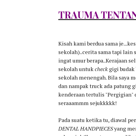
TRAUMA TENTAN
Kisah kami berdua sama je...k
sekolah)..cerita sama tapi lain s
ingat umur berapa..Kerajaan sel
sekolah untuk
check
gigi budak 
sekolah menengah. Bila saya m
dan nampak truck ada patung g
kenderaan tertulis "Pergigian" d
seraaammm sejukkkkk!
Pada suatu ketika tu, diawal p
DENTAL HANDPIECES
yang mem