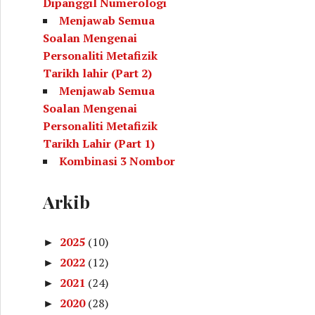
Dipanggil Numerologi
Menjawab Semua
Soalan Mengenai
Personaliti Metafizik
Tarikh lahir (Part 2)
Menjawab Semua
Soalan Mengenai
Personaliti Metafizik
Tarikh Lahir (Part 1)
Kombinasi 3 Nombor
Yang Menunjukkan
Kecenderungan Kita
Arkib
(Metafizik Tarikh Lahir)
Kombinasi Nombor
2025
(10)
►
Untuk Rujukan Selepas
2022
(12)
►
Membuat Kiraan
2021
(24)
Metafizik Tarikh Lahir
►
Personaliti Diri
2020
(28)
►