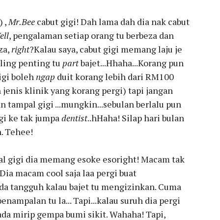
 ,
Mr.Bee
cabut gigi! Dah lama dah dia nak cabut
ell
, pengalaman setiap orang tu berbeza dan
za,
right
?Kalau saya, cabut gigi memang laju je
aling penting tu
part
bajet...Hhaha...Korang pun
igi boleh
ngap
duit korang lebih dari RM100
 jenis klinik yang korang pergi) tapi jangan
an tampal gigi ...mungkin...sebulan berlalu pun
rgi ke tak jumpa
dentist
..hHaha! Silap hari bulan
h. Tehee!
pal gigi dia memang esoke esoright! Macam tak
 Dia macam cool saja laa pergi buat
ada tangguh kalau bajet tu mengizinkan. Cuma
nampalan tu la... Tapi...kalau suruh dia pergi
ada mirip gempa bumi sikit. Wahaha! Tapi,