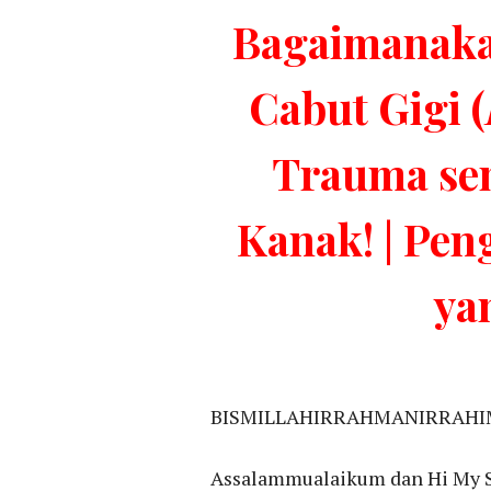
Bagaimanaka
Cabut Gigi (
Trauma se
Kanak! | Pe
ya
BISMILLAHIRRAHMANIRRAHI
Assalammualaikum dan Hi My S