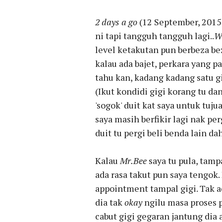
2 days a go
(12 September, 2015)
ni tapi tangguh tangguh lagi..
W
level ketakutan pun berbeza be
kalau ada bajet, perkara yang p
tahu kan, kadang kadang satu g
(Ikut kondidi gigi korang tu dan
'sogok' duit kat saya untuk tuju
saya masih berfikir lagi nak pe
duit tu pergi beli benda lain da
Kalau
Mr.Bee
saya tu pula, tam
ada rasa takut pun saya tengok.
appointment tampal gigi. Tak 
dia tak
okay
ngilu masa proses pe
cabut gigi gegaran jantung dia 