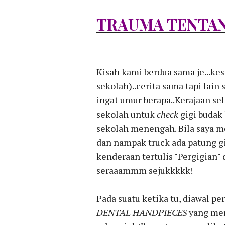
TRAUMA TENTAN
Kisah kami berdua sama je...k
sekolah)..cerita sama tapi lain s
ingat umur berapa..Kerajaan sel
sekolah untuk
check
gigi budak 
sekolah menengah. Bila saya m
dan nampak truck ada patung g
kenderaan tertulis "Pergigian" d
seraaammm sejukkkkk!
Pada suatu ketika tu, diawal p
DENTAL HANDPIECES
yang mem