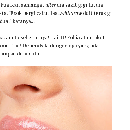
kuatkan semangat
after
dia sakit gigi tu, dia
ta, "Esok pergi cabut laa...
withdraw
duit terus gi
dua!" katanya...
acam tu sebenarnya! Haittt! Fobia atau takut
a umur tau! Depends la dengan apa yang ada
lampau dulu dulu.