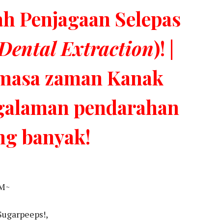
h Penjagaan Selepas
Dental Extraction
)! |
masa zaman Kanak
ngalaman pendarahan
ng banyak!
M~
ugarpeeps!,