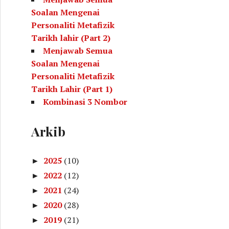
Soalan Mengenai
Personaliti Metafizik
Tarikh lahir (Part 2)
Menjawab Semua
Soalan Mengenai
Personaliti Metafizik
Tarikh Lahir (Part 1)
Kombinasi 3 Nombor
Yang Menunjukkan
Kecenderungan Kita
Arkib
(Metafizik Tarikh Lahir)
Kombinasi Nombor
2025
(10)
►
Untuk Rujukan Selepas
2022
(12)
►
Membuat Kiraan
2021
(24)
Metafizik Tarikh Lahir
►
Personaliti Diri
2020
(28)
►
Berdasarkan Metafizik
2019
(21)
►