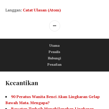
Langgan:
Catat Ulasan (Atom)
S
I
D
Utama
E
Penulis
B
Hubungi
A
Penafian
R
Kecantikan
90 Peratus Wanita Benci Akan Lingkaran Gelap
Bawah Mata. Mengapa?
Rawatan Terbaik Menghilangkan Lingkaran