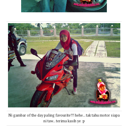
Ni gambar of the day paling favourite!!! hehe... tak tahu motor siapa
ni taw... terima kasih ye :p