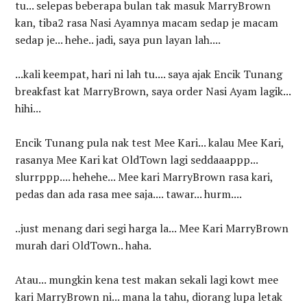
tu... selepas beberapa bulan tak masuk MarryBrown
kan, tiba2 rasa Nasi Ayamnya macam sedap je macam
sedap je... hehe.. jadi, saya pun layan lah....
...kali keempat, hari ni lah tu.... saya ajak Encik Tunang
breakfast kat MarryBrown, saya order Nasi Ayam lagik...
hihi...
Encik Tunang pula nak test Mee Kari... kalau Mee Kari,
rasanya Mee Kari kat OldTown lagi seddaaappp...
slurrppp.... hehehe... Mee kari MarryBrown rasa kari,
pedas dan ada rasa mee saja.... tawar... hurm....
..just menang dari segi harga la... Mee Kari MarryBrown
murah dari OldTown.. haha.
Atau... mungkin kena test makan sekali lagi kowt mee
kari MarryBrown ni... mana la tahu, diorang lupa letak