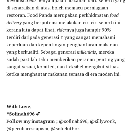
Revolusi
trend
penyampaian makanan baru seperti yang
di senaraikan di atas, boleh memacu perniagaan
restoran. Food Panda merupakan perkhidmatan
food
delivery
yang berpotensi melakukan ciri ciri seperti ini
kerana kita dapat lihat,
rider
nya juga hampir 90%
terdiri daripada generasi Y yang sangat memahami
keperluan dan kepentingan penghantaran makanan
yang berkualiti. Sebagai generasi
millenials
, mereka
sudah pastilah tahu memberikan peranan penting yang
sangat sesuai, komited, dan fleksibel mengikut situasi
ketika menghantar makanan semasa di era moden ini.
With Love,
#Sofinah696 💕
Follow my instagram ;
@sofinah696, @sillywonk,
@peculiarescapism, @sofieluthor.