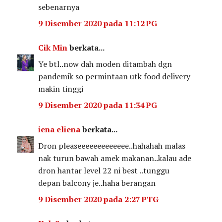
sebenarnya
9 Disember 2020 pada 11:12 PG
Cik Min
berkata...
Ye btl..now dah moden ditambah dgn
pandemik so permintaan utk food delivery
makin tinggi
9 Disember 2020 pada 11:34 PG
iena eliena
berkata...
Dron pleaseeeeeeeeeeeee..hahahah malas
nak turun bawah amek makanan..kalau ade
dron hantar level 22 ni best ..tunggu
depan balcony je..haha berangan
9 Disember 2020 pada 2:27 PTG