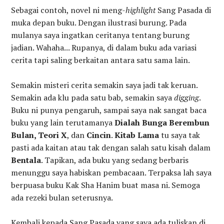
Sebagai contoh, novel ni meng-
highlight
Sang Pasada di
muka depan buku. Dengan ilustrasi burung. Pada
mulanya saya ingatkan ceritanya tentang burung
jadian. Wahaha... Rupanya, di dalam buku ada variasi
cerita tapi saling berkaitan antara satu sama lain.
Semakin misteri cerita semakin saya jadi tak keruan.
Semakin ada klu pada satu bab, semakin saya
digging
.
Buku ni punya pengaruh, sampai saya nak sangat baca
buku yang lain terutamanya
Dialah Bunga Berembun
Bulan, Teori X
, dan
Cincin
.
Kitab Lama
tu saya tak
pasti ada kaitan atau tak dengan salah satu kisah dalam
Bentala
. Tapikan, ada buku yang sedang berbaris
menunggu saya habiskan pembacaan. Terpaksa lah saya
berpuasa buku Kak Sha Hanim buat masa ni. Semoga
ada rezeki bulan seterusnya.
Kembali kepada Sang Pasada yang saya ada tuliskan di