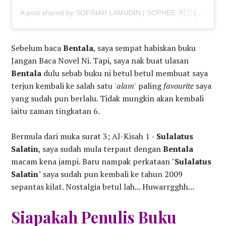
A post shared by SOFINAH LAMUDIN | SOPHEE 🇲🇾 (@sofinah696)
Sebelum baca
Bentala
, saya sempat habiskan buku
Jangan Baca Novel Ni. Tapi, saya nak buat ulasan
Bentala
dulu sebab buku ni betul betul membuat saya
terjun kembali ke salah satu
'alam'
paling
favourite
saya
yang sudah pun berlalu. Tidak mungkin akan kembali
iaitu zaman tingkatan 6.
Bermula dari muka surat 3; Al-Kisah 1 -
Sulalatus
Salatin
, saya sudah mula terpaut dengan
Bentala
macam kena jampi. Baru nampak perkataan "
Sulalatus
Salatin
" saya sudah pun kembali ke tahun 2009
sepantas kilat. Nostalgia betul lah... Huwarrgghh...
Siapakah Penulis Buku