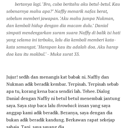
bertanya lagi. "Bro, cuba beritahu aku betul-betul. Kau
sebenarnya mahu apa?" Naffiy menarik nafas berat,
sebelum memberi jawapan. "Aku mahu jumpa Nukman,
dan kembali hidup dengan dia macam dulu." Danial
simpati mendengarkan suram suara Naffiy di balik isi hati
yang selama ini terbuku, lalu dia kembali memberi kata-
kata semangat. "Harapan kau itu adalah doa. Aku harap
doa kau itu makbul." - Muka surat 33.
Jujur! sedih dan menangis kat babak ni. Naffiy dan
Nukman adik beradik kembar. Terpisah. Terpisah sebab
apa tu, korang kena baca sendiri lah. Tehee. Dialog
Danial dengan Naffiy ni betul betul menembak jantung
saya. Saya
stop
baca lalu
throwback
insan yang saya
anggap kami adik beradik. Bezanya, saya dengan dia
bukan adik beradik kandung. Berkawan rapat sekejap
sahaja. Tapi, saya sayang dia.