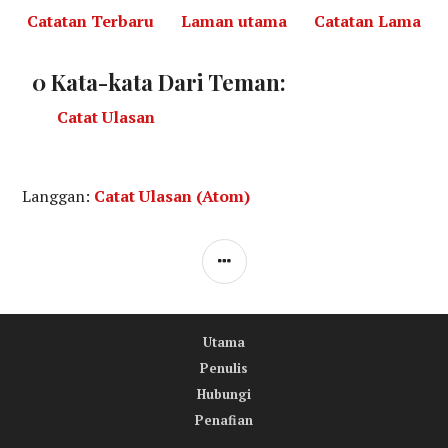
Catatan Terbaru
Laman utama
Catatan Lama
0 Kata-kata Dari Teman:
Catat Ulasan
Langgan:
Catat Ulasan (Atom)
S
I
D
Utama
E
Penulis
B
Hubungi
A
Penafian
R