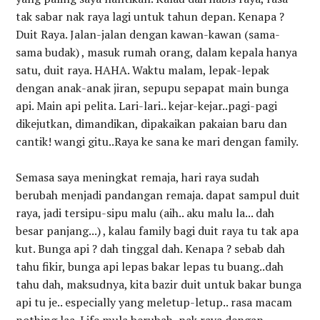
tak sabar nak raya lagi untuk tahun depan. Kenapa ?
Duit Raya. Jalan-jalan dengan kawan-kawan (sama-
sama budak) , masuk rumah orang, dalam kepala hanya
satu, duit raya. HAHA. Waktu malam, lepak-lepak
dengan anak-anak jiran, sepupu sepapat main bunga
api. Main api pelita. Lari-lari.. kejar-kejar..pagi-pagi
dikejutkan, dimandikan, dipakaikan pakaian baru dan
cantik! wangi gitu..Raya ke sana ke mari dengan family.
Semasa saya meningkat remaja, hari raya sudah
berubah menjadi pandangan remaja. dapat sampul duit
raya, jadi tersipu-sipu malu (aih.. aku malu la... dah
besar panjang...) , kalau family bagi duit raya tu tak apa
kut. Bunga api ? dah tinggal dah. Kenapa ? sebab dah
tahu fikir, bunga api lepas bakar lepas tu buang..dah
tahu dah, maksudnya, kita bazir duit untuk bakar bunga
api tu je.. especially yang meletup-letup.. rasa macam