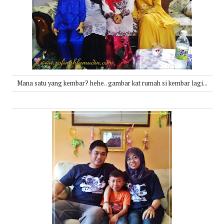
Mana satu yang kembar? hehe.. gambar kat rumah si kembar lagi...