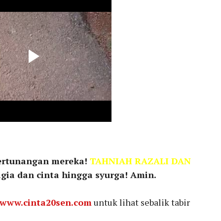
pertunangan mereka!
TAHNIAH RAZALI DAN
gia dan cinta hingga syurga! Amin.
www.cinta20sen.com
untuk lihat sebalik tabir