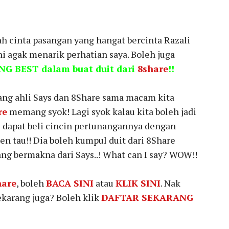
sah cinta pasangan yang hangat bercinta Razali
ni agak menarik perhatian saya. Boleh juga
G BEST dalam buat duit dari
8share
!!
rang ahli Says dan 8Share sama macam kita
re
memang syok! Lagi syok kalau kita boleh jadi
i dapat beli cincin pertunangannya dengan
en tau!! Dia boleh kumpul duit dari 8Share
ng bermakna dari Says..! What can I say? WOW!!
hare
, boleh
BACA SINI
atau
KLIK SINI
. Nak
sekarang juga? Boleh klik
DAFTAR SEKARANG