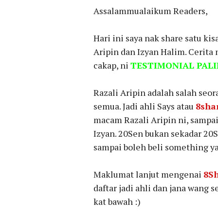
Assalammualaikum Readers,
Hari ini saya nak share satu ki
Aripin dan Izyan Halim. Cerita 
cakap, ni
TESTIMONIAL PALIN
Razali Aripin adalah salah seo
semua. Jadi ahli Says atau
8sha
macam Razali Aripin ni, sampa
Izyan. 20Sen bukan sekadar 20S
sampai boleh beli something ya
Maklumat lanjut mengenai
8S
daftar jadi ahli dan jana wang 
kat bawah :)