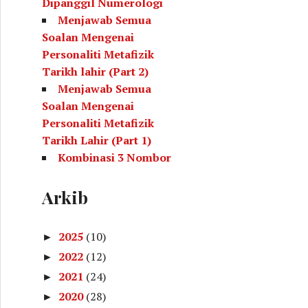
Dipanggil Numerologi
Menjawab Semua
Soalan Mengenai
Personaliti Metafizik
Tarikh lahir (Part 2)
Menjawab Semua
Soalan Mengenai
Personaliti Metafizik
Tarikh Lahir (Part 1)
Kombinasi 3 Nombor
Yang Menunjukkan
Kecenderungan Kita
Arkib
(Metafizik Tarikh Lahir)
Kombinasi Nombor
2025
(10)
►
Untuk Rujukan Selepas
2022
(12)
►
Membuat Kiraan
2021
(24)
Metafizik Tarikh Lahir
►
Personaliti Diri
2020
(28)
►