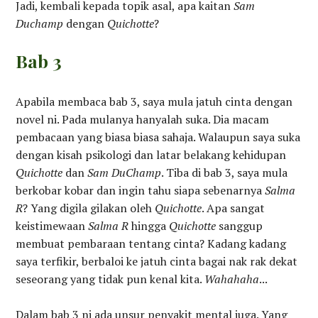
Jadi, kembali kepada topik asal, apa kaitan
Sam
Duchamp
dengan
Quichotte
?
Bab 3
Apabila membaca bab 3, saya mula jatuh cinta dengan
novel ni. Pada mulanya hanyalah suka. Dia macam
pembacaan yang biasa biasa sahaja. Walaupun saya suka
dengan kisah psikologi dan latar belakang kehidupan
Quichotte
dan
Sam DuChamp
. Tiba di bab 3, saya mula
berkobar kobar dan ingin tahu siapa sebenarnya
Salma
R
? Yang digila gilakan oleh
Quichotte
. Apa sangat
keistimewaan
Salma R
hingga
Quichotte
sanggup
membuat pembaraan tentang cinta? Kadang kadang
saya terfikir, berbaloi ke jatuh cinta bagai nak rak dekat
seseorang yang tidak pun kenal kita.
Wahahaha
...
Dalam bab 3 ni ada unsur penyakit mental juga. Yang