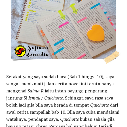
Setakat yang saya sudah baca (Bab 1 hingga 10), saya
sangat menikmati jalan cerita novel ini terutamanya
mengenai
Salma R
iaitu intan payung, pengarang
jantung Si
Ismail / Quichotte
. Sehingga saya rasa saya
boleh jadi gila bila saya berada di tempat
Quichotte
dari
awal cerita sampailah bab 10. Bila saya cuba mendalami
wataknya, pendapat saya,
Quichotte
bukan sahaja gila
bayang tetapi obses. Percaya hal yang belum terjadi.