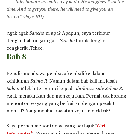
fully human as badly as you do. He imagines it all the
time. And to get you there, he will need to give you an
insula."
(Page 101)
Agak agak
Sancho
ni apa? Apapun, saya terhibur
dengan bab ni gara gara
Sancho
borak dengan
cengkerik..Tehee.
Bab 8
Penulis membawa pembaca kembali ke dalam
kehidupan
Salma R
. Namun dalam bab kali ini, kisah
Salma R
lebih terperinci kepada
darkness side
Salma R
.
Agak menakutkan dan mengejutkan. Pernah tak korang
menonton wayang yang berkaitan dengan pesakit
mental? Yang melibat rawatan kejutan elektrik?
Saya pernah menonton wayang bertajuk "
Girl
Interrupted
" . Wayang ini merupakan genre drama