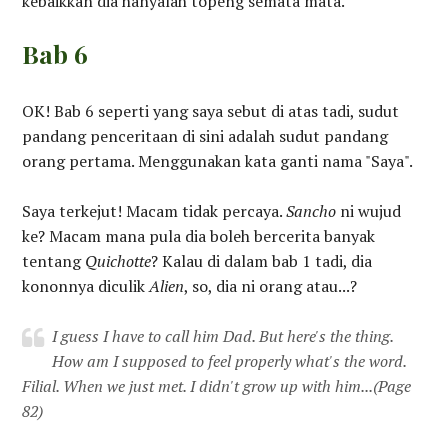
kebaikkan dia hanyalah topeng semata mata.
Bab 6
OK! Bab 6 seperti yang saya sebut di atas tadi, sudut
pandang penceritaan di sini adalah sudut pandang
orang pertama. Menggunakan kata ganti nama "Saya".
Saya terkejut! Macam tidak percaya.
Sancho
ni wujud
ke? Macam mana pula dia boleh bercerita banyak
tentang
Quichotte
? Kalau di dalam bab 1 tadi, dia
kononnya diculik
Alien
, so, dia ni orang atau...?
I guess I have to call him Dad. But here's the thing.
How am I supposed to feel properly what's the word.
Filial. When we just met. I didn't grow up with him...
(Page
82)