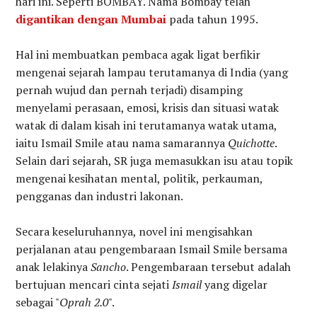
hari ini. Seperti BOMBAY. Nama Bombay telah
digantikan dengan Mumbai
pada tahun 1995.
Hal ini membuatkan pembaca agak ligat berfikir
mengenai sejarah lampau terutamanya di India (yang
pernah wujud dan pernah terjadi) disamping
menyelami perasaan, emosi, krisis dan situasi watak
watak di dalam kisah ini terutamanya watak utama,
iaitu Ismail Smile atau nama samarannya
Quichotte
.
Selain dari sejarah, SR juga memasukkan isu atau topik
mengenai kesihatan mental, politik, perkauman,
pengganas dan industri lakonan.
Secara keseluruhannya, novel ini mengisahkan
perjalanan atau pengembaraan Ismail Smile bersama
anak lelakinya
Sancho
. Pengembaraan tersebut adalah
bertujuan mencari cinta sejati
Ismail
yang digelar
sebagai "
Oprah 2.0
".