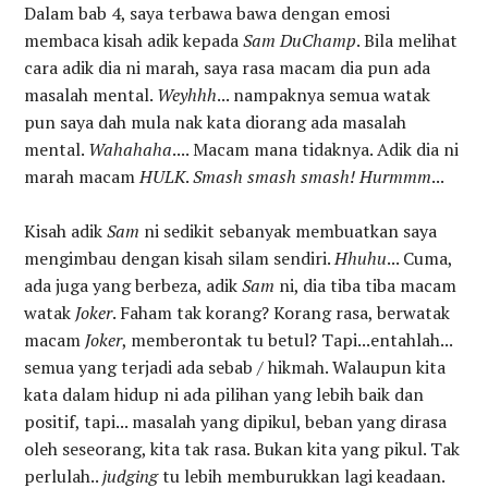
Dalam bab 4, saya terbawa bawa dengan emosi
membaca kisah adik kepada
Sam DuChamp
. Bila melihat
cara adik dia ni marah, saya rasa macam dia pun ada
masalah mental.
Weyhhh
... nampaknya semua watak
pun saya dah mula nak kata diorang ada masalah
mental.
Wahahaha
.... Macam mana tidaknya. Adik dia ni
marah macam
HULK
.
Smash smash smash!
Hurmmm
...
Kisah adik
Sam
ni sedikit sebanyak membuatkan saya
mengimbau dengan kisah silam sendiri.
Hhuhu
... Cuma,
ada juga yang berbeza, adik
Sam
ni, dia tiba tiba macam
watak
Joker
. Faham tak korang? Korang rasa, berwatak
macam
Joker
, memberontak tu betul? Tapi...entahlah...
semua yang terjadi ada sebab / hikmah. Walaupun kita
kata dalam hidup ni ada pilihan yang lebih baik dan
positif, tapi... masalah yang dipikul, beban yang dirasa
oleh seseorang, kita tak rasa. Bukan kita yang pikul. Tak
perlulah..
judging
tu lebih memburukkan lagi keadaan.