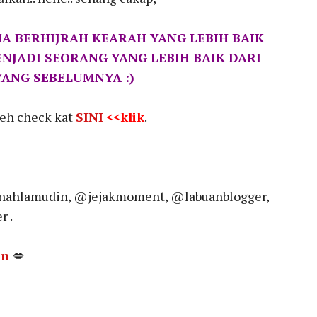
A BERHIJRAH KEARAH YANG LEBIH BAIK
JADI SEORANG YANG LEBIH BAIK DARI
YANG SEBELUMNYA :)
leh check kat
SINI
<<klik
.
nahlamudin, @jejakmoment, @labuanblogger,
 .
in
💋