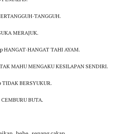
kap BERTANGGUH-TANGGUH.
p SUKA MERAJUK.
sikap HANGAT-HANGAT TAHI AYAM.
ikap TAK MAHU MENGAKU KESILAPAN SENDIRI.
kap TIDAK BERSYUKUR.
kap CEMBURU BUTA.
ikan.. hehe.. senang cakap,