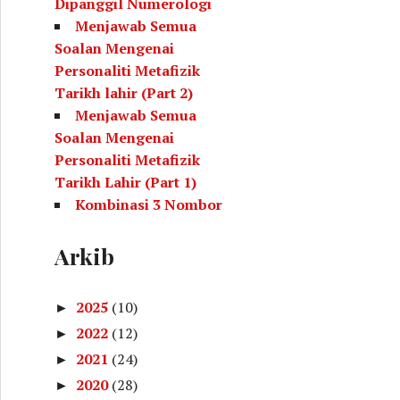
Dipanggil Numerologi
Menjawab Semua
Soalan Mengenai
Personaliti Metafizik
Tarikh lahir (Part 2)
Menjawab Semua
Soalan Mengenai
Personaliti Metafizik
Tarikh Lahir (Part 1)
Kombinasi 3 Nombor
Yang Menunjukkan
Kecenderungan Kita
Arkib
(Metafizik Tarikh Lahir)
Kombinasi Nombor
2025
(10)
►
Untuk Rujukan Selepas
2022
(12)
►
Membuat Kiraan
2021
(24)
Metafizik Tarikh Lahir
►
Personaliti Diri
2020
(28)
►