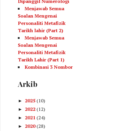
Dipanggil Numerologi
Menjawab Semua
Soalan Mengenai
Personaliti Metafizik
Tarikh lahir (Part 2)
Menjawab Semua
Soalan Mengenai
Personaliti Metafizik
Tarikh Lahir (Part 1)
Kombinasi 3 Nombor
Yang Menunjukkan
Kecenderungan Kita
Arkib
(Metafizik Tarikh Lahir)
Kombinasi Nombor
2025
(10)
►
Untuk Rujukan Selepas
2022
(12)
►
Membuat Kiraan
2021
(24)
Metafizik Tarikh Lahir
►
Personaliti Diri
2020
(28)
►