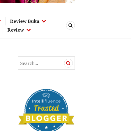
Review Buku
C
Review
A
R
I
S
A
e
N
a
r
c
h
f
o
r
: