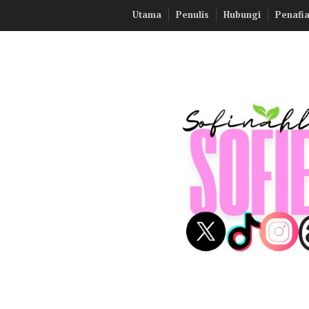
S
Utama
Penulis
Hubungi
Penafi
k
i
p
t
o
c
o
n
t
e
n
t