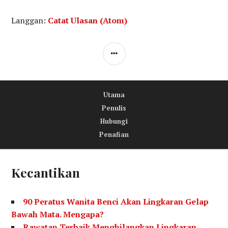
Langgan:
Catat Ulasan (Atom)
S
I
D
Utama
E
Penulis
B
Hubungi
A
Penafian
R
Kecantikan
90 Peratus Wanita Benci Akan Lingkaran Gelap
Bawah Mata. Mengapa?
Rawatan Terbaik Menghilangkan Lingkaran