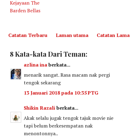
Kejayaan The
Barden Bellas
Catatan Terbaru
Laman utama
Catatan Lama
8 Kata-kata Dari Teman:
azlina ina
berkata...
menarik sangat. Rasa macam nak pergi
tengok sekarang
13 Januari 2018 pada 10:35 PTG
Shikin Razali
berkata...
Akak selalu jugak tengok tajuk movie nie
tapi belum berkesempatan nak
menontonnya..