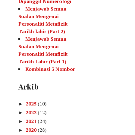
Dipanggil Numerologi
Menjawab Semua
Soalan Mengenai
Personaliti Metafizik
Tarikh lahir (Part 2)
Menjawab Semua
Soalan Mengenai
Personaliti Metafizik
Tarikh Lahir (Part 1)
Kombinasi 3 Nombor
Yang Menunjukkan
Kecenderungan Kita
Arkib
(Metafizik Tarikh Lahir)
Kombinasi Nombor
2025
(10)
►
Untuk Rujukan Selepas
2022
(12)
►
Membuat Kiraan
2021
(24)
Metafizik Tarikh Lahir
►
Personaliti Diri
2020
(28)
►