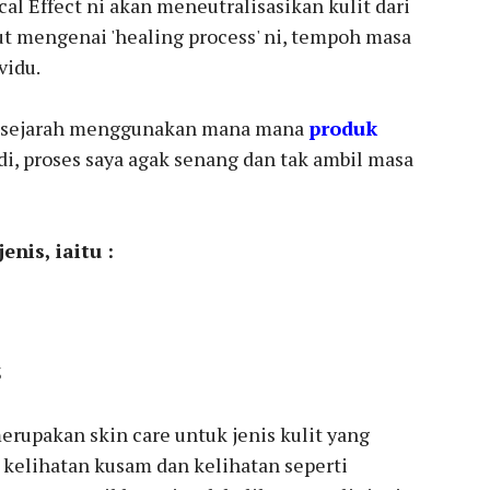
al Effect ni akan meneutralisasikan kulit dari
ut mengenai 'healing process' ni, tempoh masa
vidu.
da sejarah menggunakan mana mana
produk
di, proses saya agak senang dan tak ambil masa
enis, iaitu :
1
2
3
rupakan skin care untuk jenis kulit yang
a kelihatan kusam dan kelihatan seperti