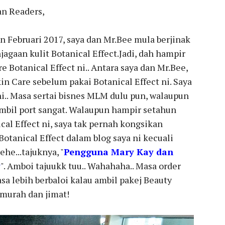
n Readers,
n Februari 2017, saya dan Mr.Bee mula berjinak
gaan kulit Botanical Effect.Jadi, dah hampir
Botanical Effect ni.. Antara saya dan Mr.Bee,
in Care sebelum pakai Botanical Effect ni. Saya
ni.. Masa sertai bisnes MLM dulu pun, walaupun
 ambil port sangat. Walaupun hampir setahun
l Effect ni, saya tak pernah kongsikan
otanical Effect dalam blog saya ni kecuali
ehe...tajuknya, "
Pengguna Mary Kay dan
y
". Amboi tajuukk tuu.. Wahahaha.. Masa order
asa lebih berbaloi kalau ambil pakej Beauty
h murah dan jimat!