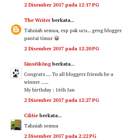
2 Disember 2017 pada 12:17 PG
The Writer
berkata...
Tahniah semua, esp pak ucu... geng blogger
pantai timur 😀
2 Disember 2017 pada 12:20 PG
länsëiköng
berkata...
Congrats .... To all bloggers friends be a
winner ......
My birthday : 16th Jan
2 Disember 2017 pada 12:27 PG
Ciktie
berkata...
Tahniah semua
2 Disember 2017 pada 2:22 PG