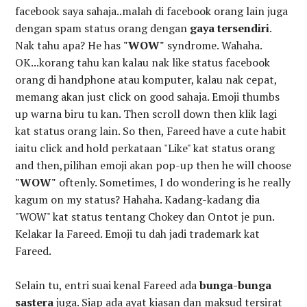
facebook saya sahaja..malah di facebook orang lain juga
dengan spam status orang dengan
gaya tersendiri
.
Nak tahu apa? He has
"WOW"
syndrome. Wahaha.
OK...korang tahu kan kalau nak like status facebook
orang di handphone atau komputer, kalau nak cepat,
memang akan just click on good sahaja. Emoji thumbs
up warna biru tu kan. Then scroll down then klik lagi
kat status orang lain. So then, Fareed have a cute habit
iaitu click and hold perkataan "Like" kat status orang
and then,pilihan emoji akan pop-up then he will choose
"WOW"
oftenly. Sometimes, I do wondering is he really
kagum on my status? Hahaha. Kadang-kadang dia
"WOW" kat status tentang Chokey dan Ontot je pun.
Kelakar la Fareed. Emoji tu dah jadi trademark kat
Fareed.
Selain tu, entri suai kenal Fareed ada
bunga-bunga
sastera
juga. Siap ada ayat kiasan dan maksud tersirat