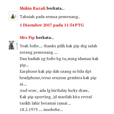
Shikin Razali
berkata...
Tahniah pada semua pemenang..
1 Disember 2017 pada 11:54 PTG
Mrs Pip
berkata...
Yeah Sofie.... thanks pilih kak pip sbg salah
sorang pemenang ....
Dan hadiah yg Sofie bg tu,mmg idaman kak
pip...
Earphone kak pip dah usang so bila dpt
headphone,terus senyum gembira kak pip
ni ...
And wow , ada lg birthday lucky draw..
Kak pip sporting , jd marilah kita reveal
tarikh lahir beramai ramai ...
18.2.1979 .... muehehe...