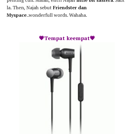
penting cun. Malah, entri Najah
little bit sastera
. Sikit
la. Then, Najah sebut
Friendster dan
Myspace
..wonderfull words. Wahaha.
💗Tempat keempat💗