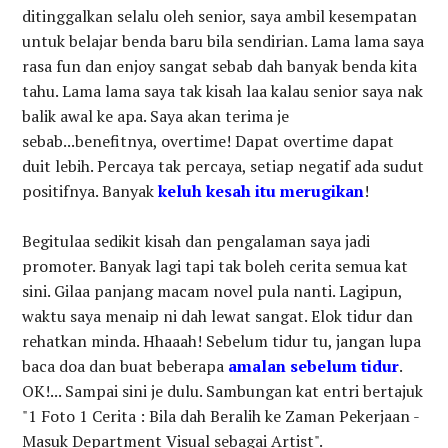
ditinggalkan selalu oleh senior, saya ambil kesempatan
untuk belajar benda baru bila sendirian. Lama lama saya
rasa fun dan enjoy sangat sebab dah banyak benda kita
tahu. Lama lama saya tak kisah laa kalau senior saya nak
balik awal ke apa. Saya akan terima je
sebab...benefitnya, overtime! Dapat overtime dapat
duit lebih. Percaya tak percaya, setiap negatif ada sudut
positifnya. Banyak
keluh kesah itu merugikan
!
Begitulaa sedikit kisah dan pengalaman saya jadi
promoter. Banyak lagi tapi tak boleh cerita semua kat
sini. Gilaa panjang macam novel pula nanti. Lagipun,
waktu saya menaip ni dah lewat sangat. Elok tidur dan
rehatkan minda. Hhaaah! Sebelum tidur tu, jangan lupa
baca doa dan buat beberapa
amalan sebelum tidur
.
OK!... Sampai sini je dulu. Sambungan kat entri bertajuk
"1 Foto 1 Cerita : Bila dah Beralih ke Zaman Pekerjaan -
Masuk Department Visual sebagai Artist".