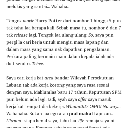
melukis yang santai... Wahaha..
Tengok
movie
Harry Potter dari nombor 1 hingga 5 pun
tak tahu laa berapa kali. Sebab masa tu, nombor 6 dan 7
tak
release
lagi. Tengok laa ulang ulang.
So,
saya pun
pergi la cari kerja untuk mengisi masa lapang dan
dalam masa yang sama nak dapatkan pengalaman.
Perkara paling bermain main dalam kepala ialah ada
duit sendiri.
Tehee
.
Saya cari kerja kat
area
bandar Wilayah Persekutuan
Labuan tak ada kerja kosong yang saya rasa sesuai
dengan saya. Maklumlaa baru 17 tahun. Keputusan SPM
pun belum ada lagi. Jadi, ayah saya
offer
saya masuk
kerja kat tempat dia bekerja.
Whaaatttt? OMG! No way.
..
Wahahaha. Bukan laa ego atau
jual mahal
tapi kan..
Uhrmm
.. siapa kenal saya, tahu laa
life
remaja saya ni
macam mana. Kemana sahaja saya pergi ibarat ada