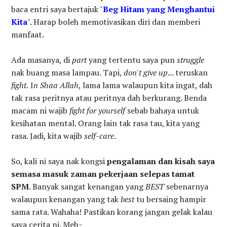
baca entri saya bertajuk "
Beg Hitam yang Menghantui
Kita
". Harap boleh memotivasikan diri dan memberi
manfaat.
Ada masanya, di
part
yang tertentu saya pun
struggle
nak buang masa lampau. Tapi,
don't give up
... teruskan
fight.
I
n Shaa Allah
, lama lama walaupun kita ingat, dah
tak rasa peritnya atau peritnya dah berkurang. Benda
macam ni wajib
fight for yourself
sebab bahaya untuk
kesihatan mental. Orang lain tak rasa tau, kita yang
rasa. Jadi, kita wajib
self-care
.
So, kali ni saya nak kongsi
pengalaman dan kisah saya
semasa masuk zaman pekerjaan selepas tamat
SPM
. Banyak sangat kenangan yang
BEST
sebenarnya
walaupun kenangan yang tak
best
tu bersaing hampir
sama rata. Wahaha! Pastikan korang jangan gelak kalau
saya cerita ni. Meh~