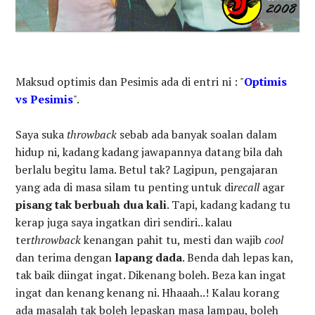
Maksud optimis dan Pesimis ada di entri ni : "
Optimis
vs Pesimis
".
Saya suka
throwback
sebab ada banyak soalan dalam
hidup ni, kadang kadang jawapannya datang bila dah
berlalu begitu lama. Betul tak? Lagipun, pengajaran
yang ada di masa silam tu penting untuk di
recall
agar
pisang tak berbuah dua kali
. Tapi, kadang kadang tu
kerap juga saya ingatkan diri sendiri.. kalau
ter
throwback
kenangan pahit tu, mesti dan wajib
cool
dan terima dengan
lapang dada
. Benda dah lepas kan,
tak baik diingat ingat. Dikenang boleh. Beza kan ingat
ingat dan kenang kenang ni. Hhaaah..! Kalau korang
ada masalah tak boleh lepaskan masa lampau, boleh