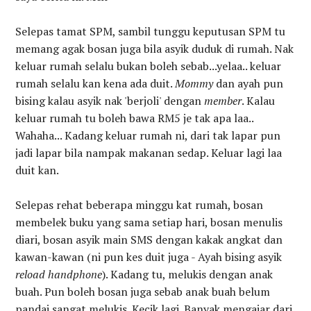
Selepas tamat SPM, sambil tunggu keputusan SPM tu
memang agak bosan juga bila asyik duduk di rumah. Nak
keluar rumah selalu bukan boleh sebab...yelaa.. keluar
rumah selalu kan kena ada duit.
Mommy
dan ayah pun
bising kalau asyik nak 'berjoli' dengan
member
. Kalau
keluar rumah tu boleh bawa RM5 je tak apa laa..
Wahaha... Kadang keluar rumah ni, dari tak lapar pun
jadi lapar bila nampak makanan sedap. Keluar lagi laa
duit kan.
Selepas rehat beberapa minggu kat rumah, bosan
membelek buku yang sama setiap hari, bosan menulis
diari, bosan asyik main SMS dengan kakak angkat dan
kawan-kawan (ni pun kes duit juga - Ayah bising asyik
reload handphone
). Kadang tu, melukis dengan anak
buah. Pun boleh bosan juga sebab anak buah belum
pandai sangat melukis. Kecik lagi. Banyak mengajar dari