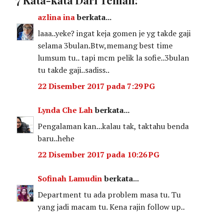
azlina ina
berkata...
laaa..yeke? ingat keja gomen je yg takde gaji
selama 3bulan.Btw,memang best time
lumsum tu.. tapi mcm pelik la sofie..3bulan
tu takde gaji..sadiss..
22 Disember 2017 pada 7:29 PG
Lynda Che Lah
berkata...
Pengalaman kan...kalau tak, taktahu benda
baru..hehe
22 Disember 2017 pada 10:26 PG
Sofinah Lamudin
berkata...
Department tu ada problem masa tu. Tu
yang jadi macam tu. Kena rajin follow up..