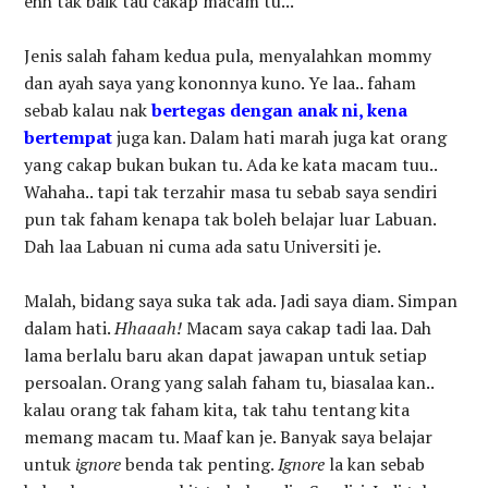
ehh tak baik tau cakap macam tu...
Jenis salah faham kedua pula, menyalahkan mommy
dan ayah saya yang kononnya kuno. Ye laa.. faham
sebab kalau nak
bertegas dengan anak ni, kena
bertempat
juga kan. Dalam hati marah juga kat orang
yang cakap bukan bukan tu. Ada ke kata macam tuu..
Wahaha.. tapi tak terzahir masa tu sebab saya sendiri
pun tak faham kenapa tak boleh belajar luar Labuan.
Dah laa Labuan ni cuma ada satu Universiti je.
Malah, bidang saya suka tak ada. Jadi saya diam. Simpan
dalam hati.
Hhaaah!
Macam saya cakap tadi laa. Dah
lama berlalu baru akan dapat jawapan untuk setiap
persoalan. Orang yang salah faham tu, biasalaa kan..
kalau orang tak faham kita, tak tahu tentang kita
memang macam tu. Maaf kan je. Banyak saya belajar
untuk
ignore
benda tak penting.
Ignore
la kan sebab