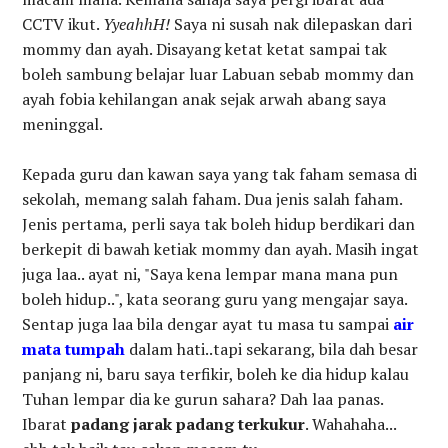
CCTV ikut.
YyeahhH!
Saya ni susah nak dilepaskan dari
mommy dan ayah. Disayang ketat ketat sampai tak
boleh sambung belajar luar Labuan sebab mommy dan
ayah fobia kehilangan anak sejak arwah abang saya
meninggal.
Kepada guru dan kawan saya yang tak faham semasa di
sekolah, memang salah faham. Dua jenis salah faham.
Jenis pertama, perli saya tak boleh hidup berdikari dan
berkepit di bawah ketiak mommy dan ayah. Masih ingat
juga laa.. ayat ni, "Saya kena lempar mana mana pun
boleh hidup..", kata seorang guru yang mengajar saya.
Sentap juga laa bila dengar ayat tu masa tu sampai
air
mata tumpah
dalam hati..tapi sekarang, bila dah besar
panjang ni, baru saya terfikir, boleh ke dia hidup kalau
Tuhan lempar dia ke gurun sahara? Dah laa panas.
Ibarat
padang jarak padang terkukur
. Wahahaha...