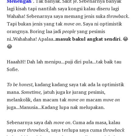
Menengah
". Tak banyak. Sikit je. Sebenarnya banyak
lagi kisah tapi nantilah saya kongsi kalau diseru lagi
Wahaha! Sebenarnya saya memang jenis suka
throwback
.
Tapi bukan jenis yang tak
move on
. Saya ni optimistik
orangnya. Boring laa jadi
people
yang pesimis
ni..Wahahaha! Apalaa..
masuk bakul angkat sendiri
. 😂
😂
HaaahH! Dah lah menipu...puji diri pula...tak baik tau
Sofie.
To be honest
, kadang kadang saya tak ada la optimistik
mana.
Sometime,
jatuh juga ke jurang pesimis,
melankolik, dan macam tak
move on
macam
move on
juga...Manusia...Kadang lupa nak melupakan.
Sebenarnya saya dah
move on
. Cuma ada masa, kalau
saya
over throwback
, saya terlupa saya cuma
throwback